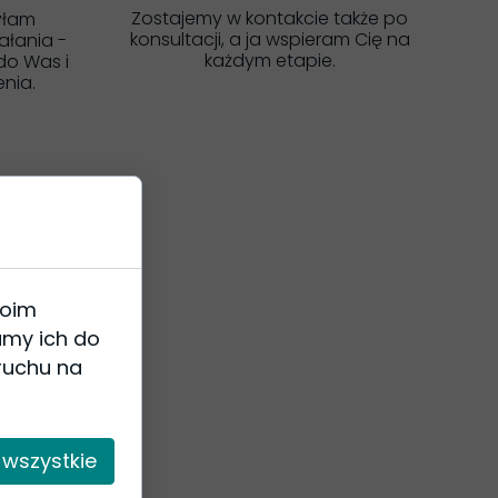
Zostajemy w kontakcie także po
yłam
konsultacji, a ja wspieram Cię na
ałania -
każdym etapie.
do Was i
nia.
woim
amy ich do
 ruchu na
 wszystkie