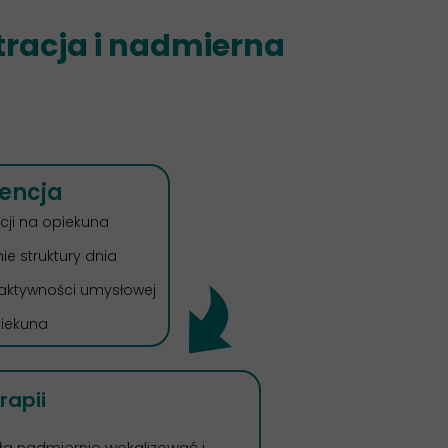
stracja i nadmierna
encja
ji na opiekuna
 struktury dnia
aktywności umysłowej
iekuna
rapii
ała nadmiernie wokalizować i