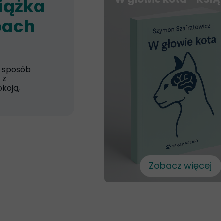
siążka
bach
y sposób
 z
koją,
Zobacz więcej