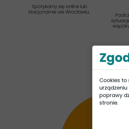
Spotykamy się online lub
stacjonarnie we Wrocławiu.
Podcz
sytuacj
wspóln
Zgod
Cookies to
urządzeniu
poprawy dzi
stronie.