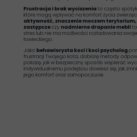
Frustracja i brak wyciszenia
to często spoty
które mogą wpływać na komfort życia zwierzęci
aktywność, znaczenie moczem terytorium
zastępcze
czy
nadmierne drapanie mebli
to
stres lub nie ma możliwości rozładowania swojej 
łowieckiego.
Jako
behawiorysta koci i koci psycholog
pom
frustracji Twojego kota, dobiorę metody odpowi
pokażę, jak w bezpieczny sposób wspierać wycis
indywidualnemu podejściu dowiesz się, jak zmni
jego komfort oraz samopoczucie.