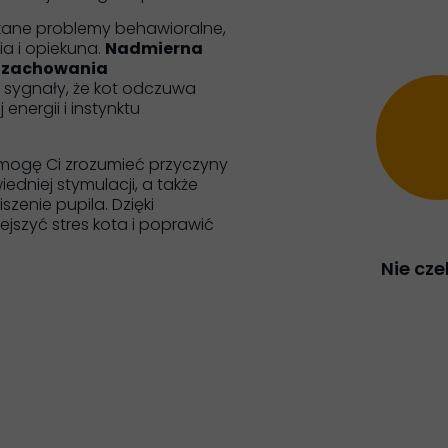
kane problemy behawioralne,
a i opiekuna.
Nadmierna
, zachowania
 sygnały, że kot odczuwa
energii i instynktu
ogę Ci zrozumieć przyczyny
edniej stymulacji, a także
zenie pupila. Dzięki
ejszyć stres kota i poprawić
Nie cze