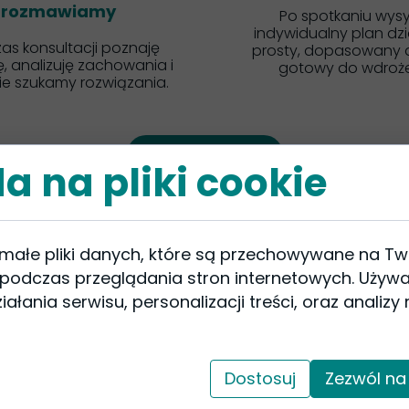
rozmawiamy
Po spotkaniu wys
indywidualny plan dzi
as konsultacji poznaję
prosty, dopasowany 
ę, analizuję zachowania i
gotowy do wdroże
ie szukamy rozwiązania.
Umów konsultację
a na pliki cookie
 małe pliki danych, które są przechowywane na T
 podczas przeglądania stron internetowych. Używ
ałania serwisu, personalizacji treści, oraz analizy
Dostosuj
Zezwól na