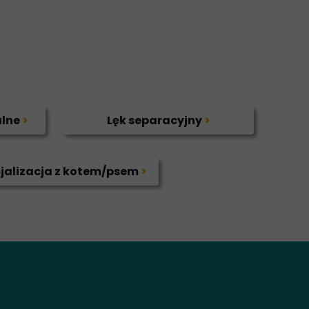
alne
>
Lęk separacyjny
>
jalizacja z kotem/psem
>