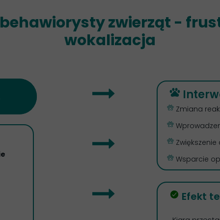
i behawiorysty zwierząt - fru
wokalizacja
Interw
y
Zmiana reakc
Wprowadzenie
m
Zwiększenie 
ie
Wsparcie op
e
Efekt te
Kiara przest