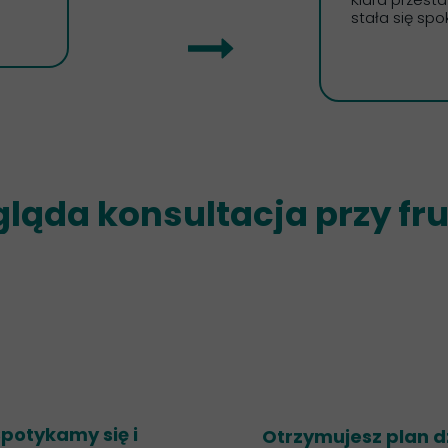
stała się spo
ląda konsultacja przy fru
Spotykamy się
i
Otrzymujesz plan d