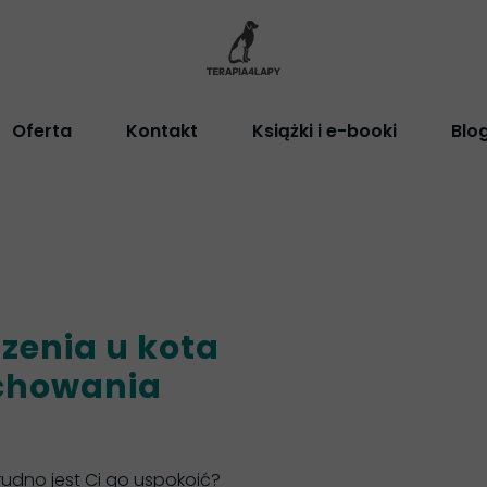
Oferta
Kontakt
Książki i e-booki
Blo
szenia u kota
achowania
rudno jest Ci go uspokoić?