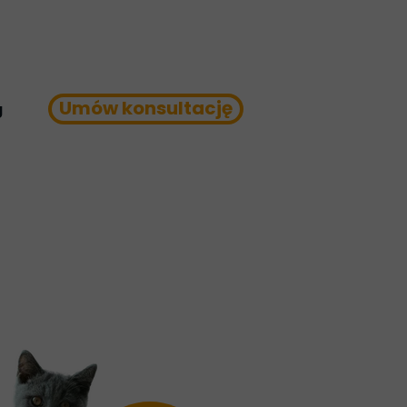
Umów konsultację
g