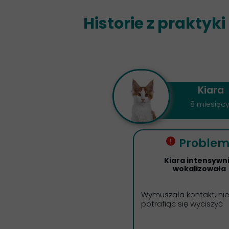
Historie z praktyk
Kiara
8 miesięc
Proble
Kiara intensywn
wokalizowała
Wymuszała kontakt, ni
potrafiąc się wyciszyć