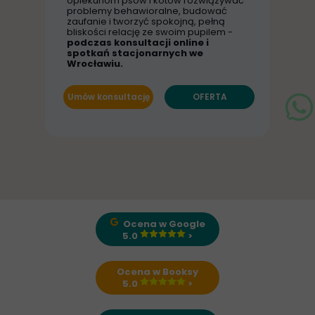
opiekunom psów i kotów rozwiązywać
problemy behawioralne, budować
zaufanie i tworzyć spokojną, pełną
bliskości relację ze swoim pupilem -
podczas konsultacji online i
spotkań stacjonarnych we
Wrocławiu.
Umów konsultację
OFERTA
Ocena w Google
5.0
>
Ocena w Booksy
5.0
>