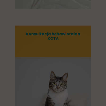
Konsultacja behawioralna
KOTA