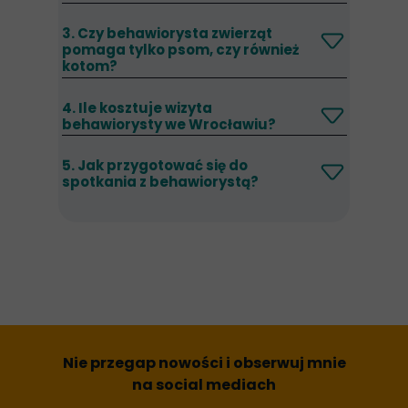
3. Czy behawiorysta zwierząt
pomaga tylko psom, czy również
kotom?
4. Ile kosztuje wizyta
behawiorysty we Wrocławiu?
5. Jak przygotować się do
spotkania z behawiorystą?
Nie przegap nowości i obserwuj mnie
na social mediach