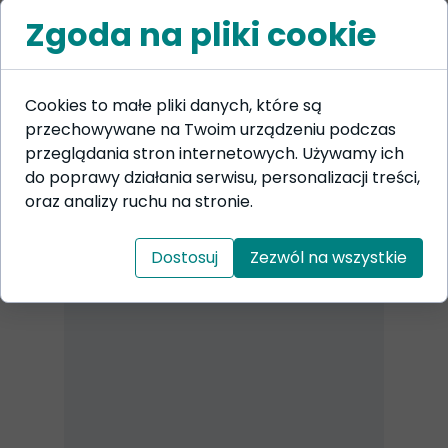
Zgoda na pliki cookie
SPRAWDŹ
Cookies to małe pliki danych, które są
Jak wygląda
przechowywane na Twoim urządzeniu podczas
konsultacja u
przeglądania stron internetowych. Używamy ich
behawiorysty?
do poprawy działania serwisu, personalizacji treści,
oraz analizy ruchu na stronie.
Dostosuj
Zezwól na wszystkie