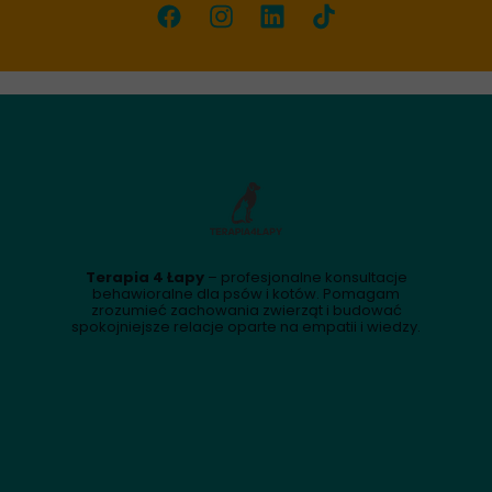
Terapia 4 Łapy
– profesjonalne konsultacje
behawioralne dla psów i kotów. Pomagam
zrozumieć zachowania zwierząt i budować
spokojniejsze relacje oparte na empatii i wiedzy.
terapia4lapy.pl
| behawiorysta Wrocław | zoopsycholog Szymon
Szafratowicz | terapia behawioralna psów i kotów | koci psycholog |
konsultacje stacjonarne i online | psi psycholog |
terapia4lapy.booksy.com/a