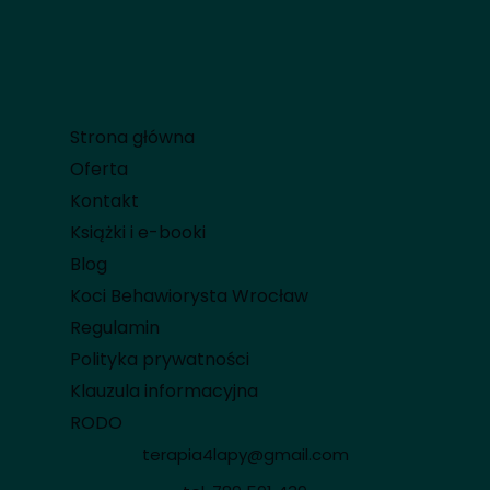
terapia4lapy.pl
| behawiorysta Wrocław | zoopsycholog Szymon
Szafratowicz | terapia behawioralna psów i kotów | koci psycholog |
konsultacje stacjonarne i online | psi psycholog |
terapia4lapy.booksy.com/a
Strona główna
Oferta
Kontakt
Książki i e-booki
Blog
Koci Behawiorysta Wrocław
Regulamin
Polityka prywatności
Klauzula informacyjna
RODO
terapia4lapy@gmail.com