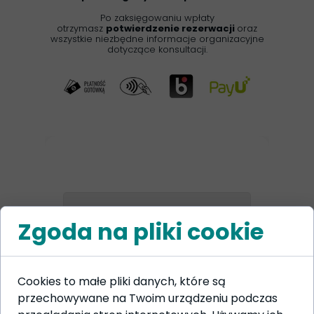
Po zaksięgowaniu wpłaty
otrzymasz
potwierdzenie rezerwacji
oraz
wszystkie niezbędne informacje organizacyjne
dotyczące konsultacji.
Zgoda na pliki cookie
Wystąpił błąd
podczas
wczytywania
formularza
Cookies to małe pliki danych, które są
przechowywane na Twoim urządzeniu podczas