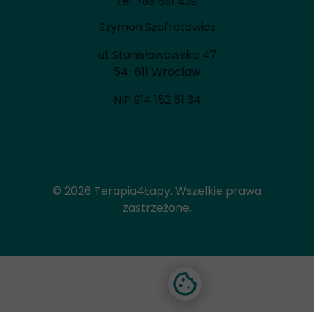
tel.
789 591 439
Szymon Szafratowicz
ul. Stanisławowska 47
54-611 Wrocław
NIP 914 152 61 34
© 2026 Terapia4Łapy. Wszelkie prawa
zastrzeżone.