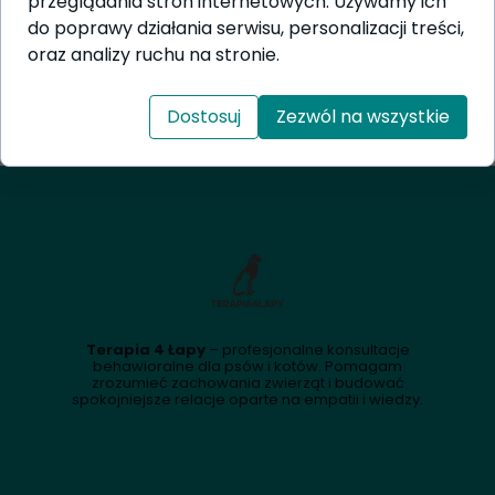
przeglądania stron internetowych. Używamy ich
Wczytaj ponownie
do poprawy działania serwisu, personalizacji treści,
oraz analizy ruchu na stronie.
Dostosuj
Zezwól na wszystkie
Terapia 4 Łapy
– profesjonalne konsultacje
behawioralne dla psów i kotów. Pomagam
zrozumieć zachowania zwierząt i budować
spokojniejsze relacje oparte na empatii i wiedzy.